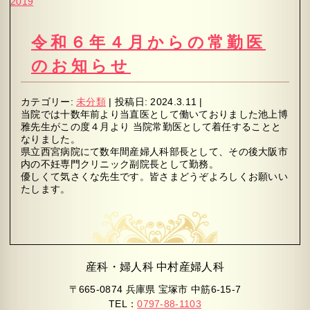
2019
令和６年４月からの常勤医
のお知らせ
カテゴリー:
未分類
|
投稿日:
2024.3.11
|
当院では十数年前より当直医として働いておりました池上博
雅先生がこの度４月より
当院常勤医として着任することと
なりました。
県立西宮病院にて数年間産婦人科部長として、その後大阪市
内の不妊専門クリニック副院長として勤務。
優しくて気さくな先生です。皆さまどうぞよろしくお願いい
たします。
産科・婦人科 中村産婦人科
〒665-0874 兵庫県 宝塚市 中筋6-15-7
TEL：
0797-88-1103