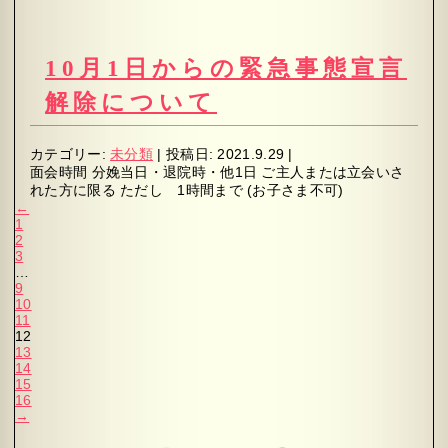
10月1日からの緊急事態宣言
解除について
カテゴリー:
未分類
|
投稿日:
2021.9.29
|
面会時間 分娩当日・退院時・他1日 ご主人または立会いさ
れた方に限る ただし 1時間まで (お子さま不可)
←
1
2
3
…
9
10
11
12
13
14
15
16
→